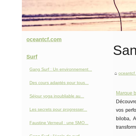
oceantcf.com
San
Surf
Gang Surf : Un environnement...
oceantcf
Des cours adaptés pour tous...
Marque bo
Séjour yoga inoubliable au...
Découvr
Les secrets pour progresser...
vos perfo
biloba, 
Faustine Verneuil : une SMO...
transform