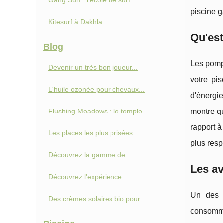
Gang Surf : l'école de surf...
piscine g
Kitesurf à Dakhla :...
Qu'est
Blog
Les pompe
Devenir un très bon joueur...
votre pi
L'huile ozonée pour chevaux...
d'énergie
Flushing Meadows : le temple...
montre qu
rapport à
Les places les plus prisées...
plus res
Découvrez la gamme de...
Les a
Découvrez l'expérience...
Un des p
Des crèmes solaires bio pour...
consommat