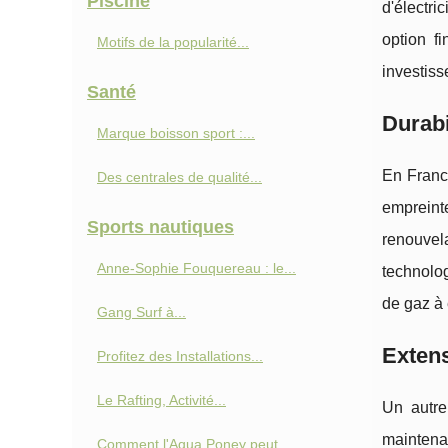
Piscine
d'électri
option f
Motifs de la popularité...
investis
Santé
Durabi
Marque boisson sport :...
En France
Des centrales de qualité...
empreinte
Sports nautiques
renouvel
Anne‑Sophie Fouquereau : le...
technolo
de gaz à 
Gang Surf à...
Extens
Profitez des Installations...
Le Rafting, Activité...
Un autre
maintena
Comment l'Aqua Poney peut...