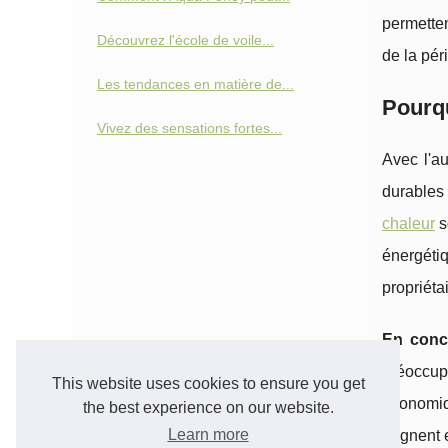
permetten
Découvrez l'école de voile...
de la pér
Les tendances en matière de...
Pourqu
Vivez des sensations fortes...
Avec l'a
durable
chaleur
s
énergétiq
propriéta
En conc
préoccup
This website uses cookies to ensure you get
économiqu
the best experience on our website.
Learn more
gagnent e