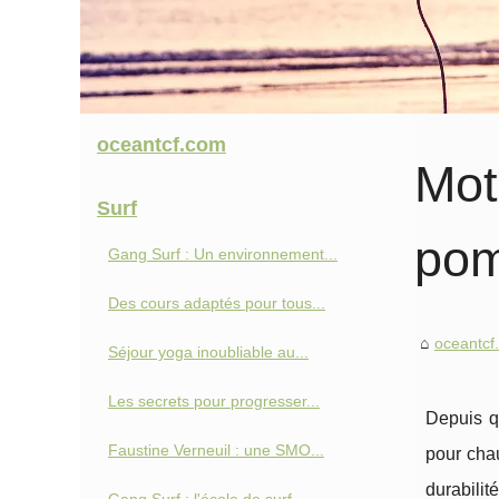
oceantcf.com
Mot
Surf
pom
Gang Surf : Un environnement...
Des cours adaptés pour tous...
oceantcf
Séjour yoga inoubliable au...
Les secrets pour progresser...
Depuis q
Faustine Verneuil : une SMO...
pour chau
durabilit