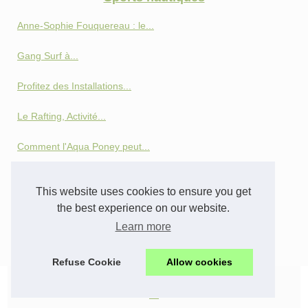
Anne‑Sophie Fouquereau : le...
Gang Surf à...
Profitez des Installations...
Le Rafting, Activité...
Comment l'Aqua Poney peut...
Découvrez l'école de voile...
This website uses cookies to ensure you get
Les tendances en matière de...
the best experience on our website.
Learn more
Vivez des sensations fortes...
Refuse Cookie
Allow cookies
© 2026
Oceantcf.com
|
Hot Read
|
Web Map
|
Cookies Policy
en