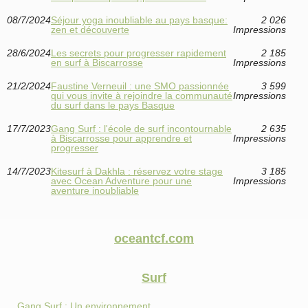
08/7/2024
Séjour yoga inoubliable au pays basque:
2 026
zen et découverte
Impressions
28/6/2024
Les secrets pour progresser rapidement
2 185
en surf à Biscarrosse
Impressions
21/2/2024
Faustine Verneuil : une SMO passionnée
3 599
qui vous invite à rejoindre la communauté
Impressions
du surf dans le pays Basque
17/7/2023
Gang Surf : l'école de surf incontournable
2 635
à Biscarrosse pour apprendre et
Impressions
progresser
14/7/2023
Kitesurf à Dakhla : réservez votre stage
3 185
avec Ocean Adventure pour une
Impressions
aventure inoubliable
oceantcf.com
Surf
Gang Surf : Un environnement...