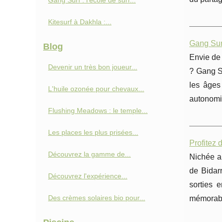
Gang Surf : l'école de surf...
Kitesurf à Dakhla :...
Gang Surf
Blog
Envie de 
Devenir un très bon joueur...
? Gang 
les âges
L'huile ozonée pour chevaux...
autonomi
Flushing Meadows : le temple...
Les places les plus prisées...
Profitez 
Découvrez la gamme de...
Nichée au
de Bidarr
Découvrez l'expérience...
sorties 
Des crèmes solaires bio pour...
mémorabl