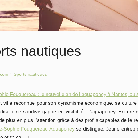
rts nautiques
.com
Sports nautiques
ie Fouquereau : le nouvel élan de l’aquaponey à Nantes, au serv
, ville reconnue pour son dynamisme économique, sa culture 
discipline sportive gagne en visibilité : l’aquaponey. Encore
de plus en plus l’attention grâce à des profils capables de le r
e-Sophie Fouquereau Aquaponey
se distingue. Jeune entrepr
e et sa ca [
...
]