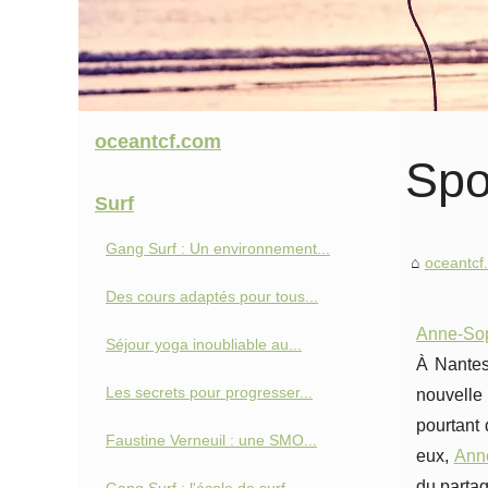
oceantcf.com
Spo
Surf
Gang Surf : Un environnement...
oceantcf
Des cours adaptés pour tous...
Anne‑Soph
Séjour yoga inoubliable au...
À Nantes
Les secrets pour progresser...
nouvelle 
pourtant 
Faustine Verneuil : une SMO...
eux,
Ann
du partag