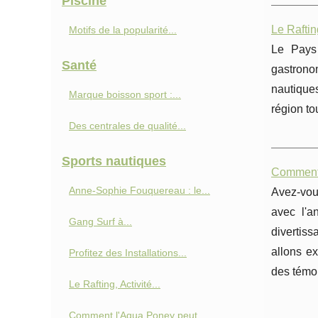
Piscine
Le Raftin
Motifs de la popularité...
Le Pays 
Santé
gastrono
nautiques
Marque boisson sport :...
région to
Des centrales de qualité...
Sports nautiques
Comment l
Anne‑Sophie Fouquereau : le...
Avez-vous
avec l'a
Gang Surf à...
divertiss
allons e
Profitez des Installations...
des témoi
Le Rafting, Activité...
Comment l'Aqua Poney peut...