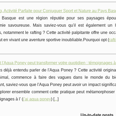
g, Activité Parfaite pour Conjuguer Sport et Nature au Pays Ba
Basque est une région réputée pour ses paysages époustou
mie savoureuse. Mais saviez-vous qu'il est également un l
, notamment le rafting ? Cette activité palpitante offre une oc
ut en vivant une aventure sportive inoubliable.Pourquoi opt (
raft
'Aqua Poney peut transformer votre quotidien : témoignages à 
 déjà entendu parler de l'Aqua Poney ? Cette activité origina
nimal, commence à faire des vagues dans le monde du bie
ant, saviez-vous que l'Aqua Poney peut avoir un impact significat
xplorer ensemble comment cette pratique peut métamorphoser vo
gnages à l' (
j'ai aqua poney
) [
...
]
Up-to-date posts