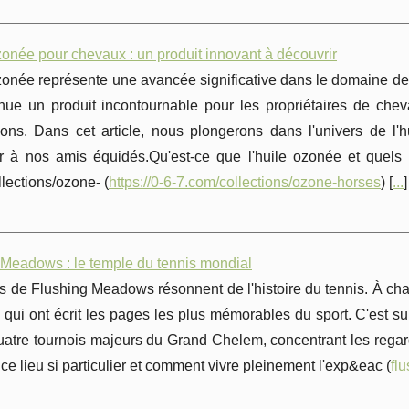
zonée pour chevaux : un produit innovant à découvrir
zonée représente une avancée significative dans le domaine des
nue un produit incontournable pour les propriétaires de chev
ns. Dans cet article, nous plongerons dans l'univers de l'h
er à nos amis équidés.Qu'est-ce que l'huile ozonée et quels s
lections/ozone- (
https://0-6-7.com/collections/ozone-horses
) [
...
]
 Meadows : le temple du tennis mondial
s de Flushing Meadows résonnent de l'histoire du tennis. À chaq
qui ont écrit les pages les plus mémorables du sport. C'est s
uatre tournois majeurs du Grand Chelem, concentrant les rega
ce lieu si particulier et comment vivre pleinement l'exp&eac (
fl