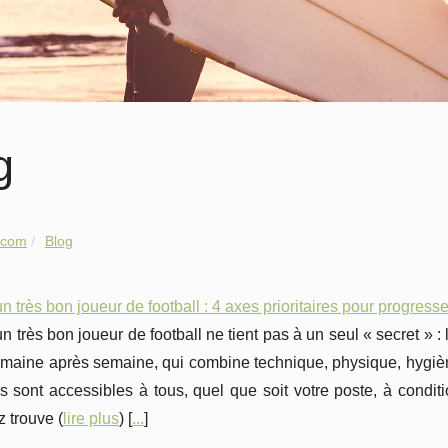
g
.com
Blog
n très bon joueur de football : 4 axes prioritaires pour progresse
n très bon joueur de football ne tient pas à un seul « secret » :
maine après semaine, qui combine technique, physique, hygiène 
rs sont accessibles à tous, quel que soit votre poste, à conditio
z trouve (
lire plus
) [
...
]