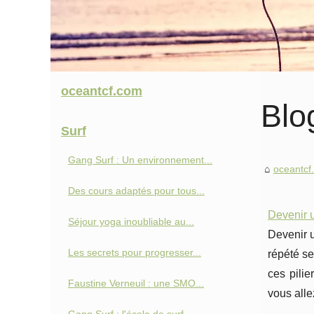
oceantcf.com
Blo
Surf
Gang Surf : Un environnement...
oceantcf
Des cours adaptés pour tous...
Devenir u
Séjour yoga inoubliable au...
Devenir u
Les secrets pour progresser...
répété se
ces pilie
Faustine Verneuil : une SMO...
vous alle