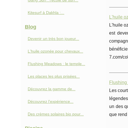
Gang Surf : l'école de surf...
Kitesurf à Dakhla :...
L'huile o
L'huile o
Blog
est deve
Devenir un très bon joueur...
compagno
bénéfici
L'huile ozonée pour chevaux...
7.com/col
Flushing Meadows : le temple...
Les places les plus prisées...
Flushing
Découvrez la gamme de...
Les court
légendes 
Découvrez l'expérience...
un des q
Des crèmes solaires bio pour...
que rend 