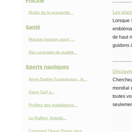
Piscine
Les plac
Motifs de la popularité...
Lorsque 
Santé
emblémati
de haut n
Marque boisson sport :...
guidons à
Des centrales de qualité...
Sports nautiques
Découvre
Anne‑Sophie Fouquereau : le...
Cherchez
mondial 
Gang Surf à...
toutes vo
seulement
Profitez des Installations...
Le Rafting, Activité...
Comment l'Aqua Poney peut...