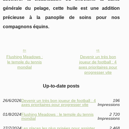
générale du pelage, cette huile est une addition
précieuse à la panoplie de soins pour nos
compagnons équins.
Flushing Meadows :
Devenir un très bon
le temple du tennis
joueur de football : 4
mondial
axes prioritaires pour
progresser vite
Up-to-date posts
26/6/2026
Devenir un très bon joueur de football : 4
196
axes prioritaires pour progresser vite
Impressions
01/8/2024
Flushing Meadows : le temple du tennis
2 720
mondial
Impressions
27/7/2024
Les places les plus prisées pour assister
2 468