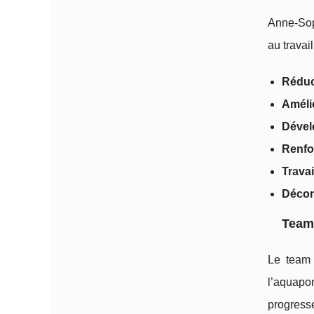
Anne‑Sop
au travai
Réduc
Améli
Dével
Renfo
Travai
Décon
Team 
Le team 
l’aquapo
progress