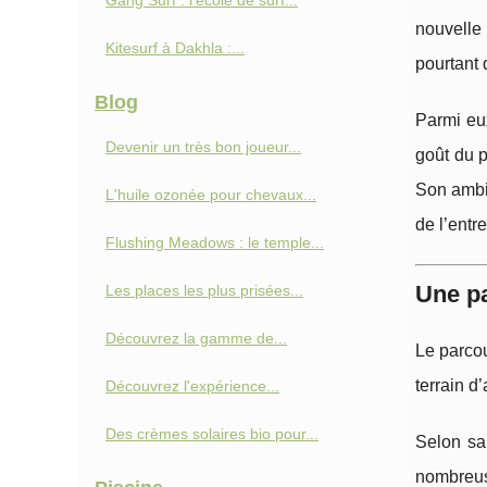
Gang Surf : l'école de surf...
nouvelle 
Kitesurf à Dakhla :...
pourtant 
Blog
Parmi eu
Devenir un très bon joueur...
goût du p
Son ambit
L'huile ozonée pour chevaux...
de l’entr
Flushing Meadows : le temple...
Une pa
Les places les plus prisées...
Découvrez la gamme de...
Le parcou
terrain d
Découvrez l'expérience...
Des crèmes solaires bio pour...
Selon sa
nombreus