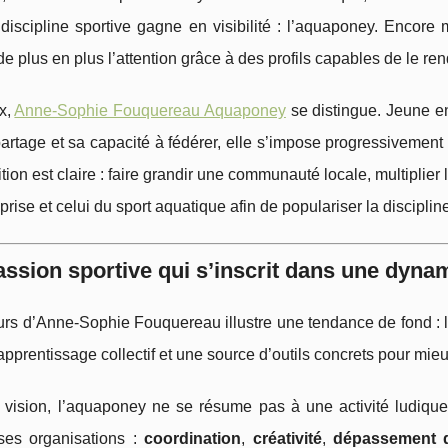
discipline sportive gagne en visibilité : l’aquaponey. Encore
de plus en plus l’attention grâce à des profils capables de le ren
x,
Anne-Sophie Fouquereau Aquaponey
se distingue. Jeune en
artage et sa capacité à fédérer, elle s’impose progressivemen
ion est claire : faire grandir une communauté locale, multiplie
eprise et celui du sport aquatique afin de populariser la disciplin
ssion sportive qui s’inscrit dans une dyna
rs d’Anne‑Sophie Fouquereau illustre une tendance de fond : le
’apprentissage collectif et une source d’outils concrets pour mie
 vision, l’aquaponey ne se résume pas à une activité ludiqu
es organisations :
coordination
,
créativité
,
dépassement 