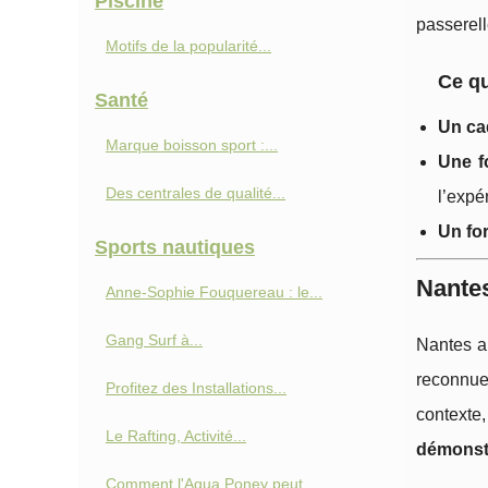
Piscine
passerell
Motifs de la popularité...
Ce qu
Santé
Un ca
Marque boisson sport :...
Une f
Des centrales de qualité...
l’expé
Un for
Sports nautiques
Nantes
Anne‑Sophie Fouquereau : le...
Gang Surf à...
Nantes a
reconnue 
Profitez des Installations...
context
Le Rafting, Activité...
démonst
Comment l'Aqua Poney peut...