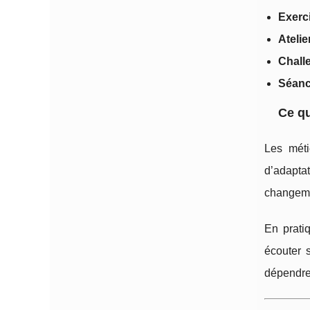
Exerc
Atelie
Chall
Séanc
Ce q
Les méti
d’adaptat
changeme
En prati
écouter 
dépendre