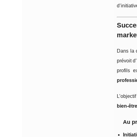
d’initiati
Succe
market
Dans la 
prévoit d
profils 
professi
L’objecti
bien‑être
Au pr
Initia