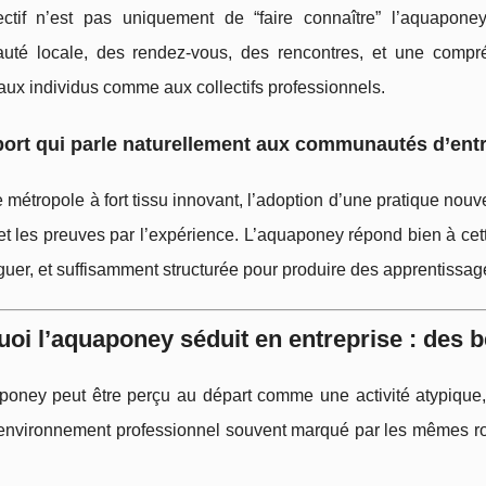
ctif n’est pas uniquement de “faire connaître” l’aquapone
té locale, des rendez-vous, des rencontres, et une compréh
aux individus comme aux collectifs professionnels.
ort qui parle naturellement aux communautés d’ent
métropole à fort tissu innovant, l’adoption d’une pratique nouv
 et les preuves par l’expérience. L’aquaponey répond bien à cett
iguer, et suffisamment structurée pour produire des apprentissa
oi l’aquaponey séduit en entreprise : des b
poney peut être perçu au départ comme une activité atypique, c
environnement professionnel souvent marqué par les mêmes rout