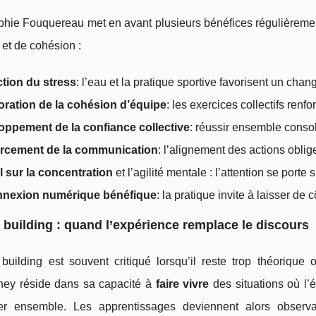
hie Fouquereau met en avant plusieurs bénéfices régulièremen
l et de cohésion :
tion du stress
: l’eau et la pratique sportive favorisent un ch
oration de la cohésion d’équipe
: les exercices collectifs renfo
oppement de la confiance collective
: réussir ensemble consol
rcement de la communication
: l’alignement des actions oblige 
l sur la concentration
et l’agilité mentale : l’attention se porte s
nexion numérique bénéfique
: la pratique invite à laisser de 
building : quand l’expérience remplace le discours
building est souvent critiqué lorsqu’il reste trop théorique 
ney réside dans sa capacité à
faire vivre
des situations où l’é
er ensemble. Les apprentissages deviennent alors observabl